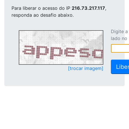
Para liberar o acesso
do IP
216.73.217.117
,
responda ao desafio abaixo.
Digite 
lado no
[trocar imagem]