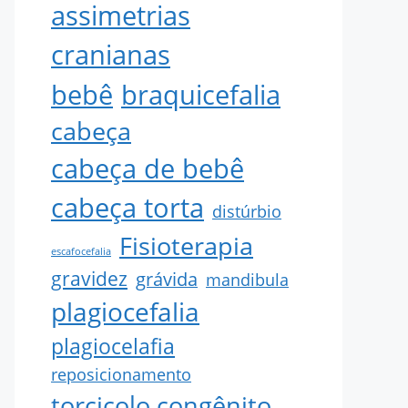
assimetrias
cranianas
bebê
braquicefalia
cabeça
cabeça de bebê
cabeça torta
distúrbio
Fisioterapia
escafocefalia
gravidez
grávida
mandibula
plagiocefalia
plagiocelafia
reposicionamento
torcicolo congênito