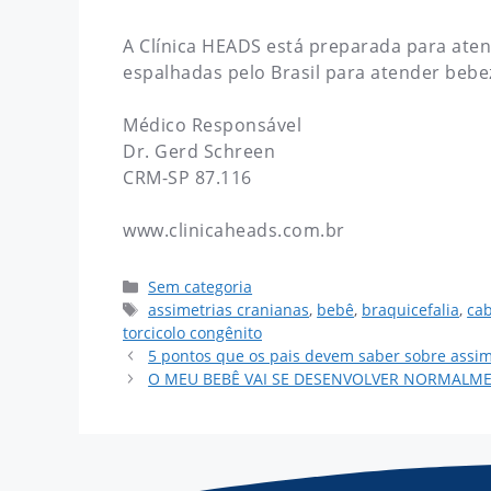
A Clínica HEADS está preparada para ate
espalhadas pelo Brasil para atender beb
Médico Responsável
Dr. Gerd Schreen
CRM-SP 87.116
www.clinicaheads.com.br
Sem categoria
assimetrias cranianas
,
bebê
,
braquicefalia
,
ca
torcicolo congênito
5 pontos que os pais devem saber sobre assim
O MEU BEBÊ VAI SE DESENVOLVER NORMALM