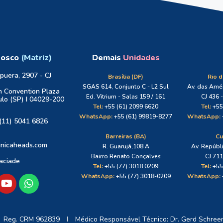
nosco
(Matriz)
Demais
Unidades
apuera, 2907 - CJ
Brasília (DF)
Rio d
SGAS 614, Conjunto C - L2 Sul
Av. das Amér
 Convention Plaza
Ed. Vitrium - Salas 159 / 161
CJ 436 -
lo (SP) I 04029-200
Tel:
+55 (61) 2099 6620
Tel:
+55
WhatsApp:
+55 (61) 99819-8277
WhatsApp:
(11) 5041 6826
Barreiras (BA)
Cu
inicaheads.com
R. Guarujá,108 A
Av. Repúbl
Bairro Renato Conçalves
CJ 71
vaciade
Tel:
+55 (77) 3018 0209
Tel:
+55
WhatsApp:
+55 (77) 3018-0209
WhatsApp:
Reg. CRM 962839
Médico Responsável Técnico: Dr. Gerd Schree