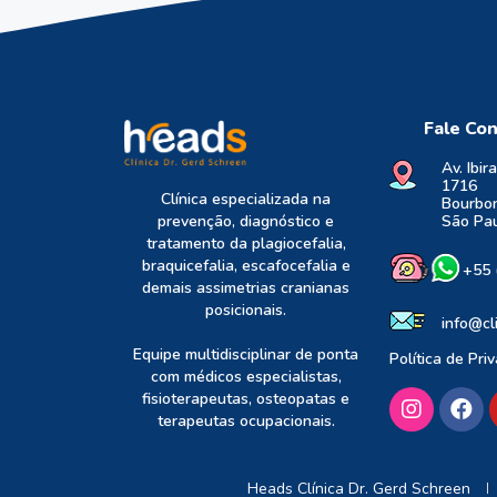
Fale Co
Av. Ibir
1716
Clínica especializada na
Bourbon
prevenção, diagnóstico e
São Pau
tratamento da plagiocefalia,
braquicefalia, escafocefalia e
+55 
demais assimetrias cranianas
posicionais.
info@cl
Equipe multidisciplinar de ponta
Política de Pri
com médicos especialistas,
fisioterapeutas, osteopatas e
terapeutas ocupacionais.
Heads Clínica Dr. Gerd Schreen