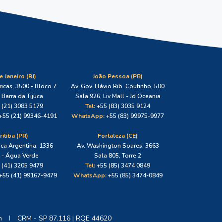
e Janeiro (RJ)
João Pessoa (PB)
icas, 3500 - Bloco 7
Av. Gov. Flávio Rib. Coutinho, 500
 Barra da Tijuca
Sala 926, Liv Mall - Jd Oceania
 (21) 3083 5179
Tel:
+55 (83) 3035 9124
+55 (21) 99346-4191
WhatsApp:
+55 (83) 99975-9977
ritiba (PR)
Fortaleza (CE)
ica Argentina, 1336
Av. Washington Soares, 3663
1 - Água Verde
Sala 805, Torre 2
 (41) 3205 9479
Tel:
+55 (85) 3474 0849
+55 (41) 99167-9479
WhatsApp:
+55 (85) 3474-0849
n
CRM - SP 87.116 | RQE 44620