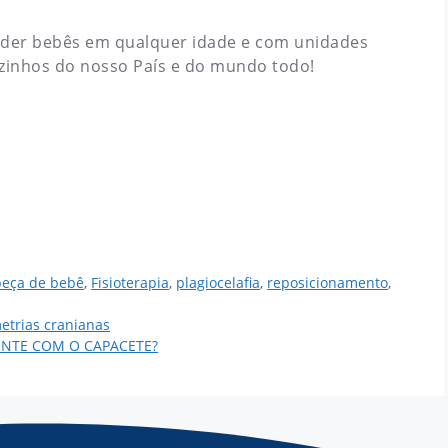
nder bebês em qualquer idade e com unidades
ezinhos do nosso País e do mundo todo!
beça de bebê
,
Fisioterapia
,
plagiocelafia
,
reposicionamento
,
etrias cranianas
ENTE COM O CAPACETE?